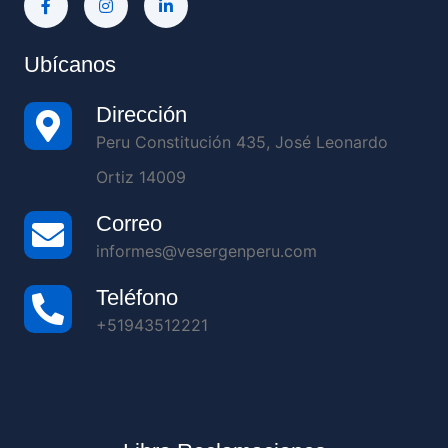
Ubícanos
Dirección
Peru Constitución 435, José Leonardo
Ortiz 14009
Correo
informes@vesergenperu.com
Teléfono
+51943512221