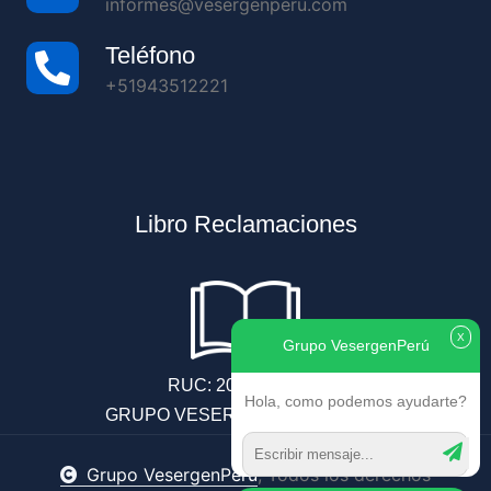
informes@vesergenperu.com
Teléfono
+51943512221
Libro Reclamaciones
X
Grupo VesergenPerú
RUC: 20604688605
Hola, como podemos ayudarte?
GRUPO VESERGENPERU E.I.R.L.
Grupo VesergenPerú
, Todos los derechos