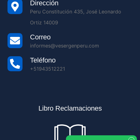
Dirección
Peru Constitución 435, José Leonardo
Ortiz 14009
Correo
informes@vesergenperu.com
Teléfono
+51943512221
Libro Reclamaciones