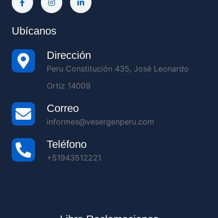
Ubícanos
Dirección
Peru Constitución 435, José Leonardo
Ortiz 14009
Correo
informes@vesergenperu.com
Teléfono
+51943512221