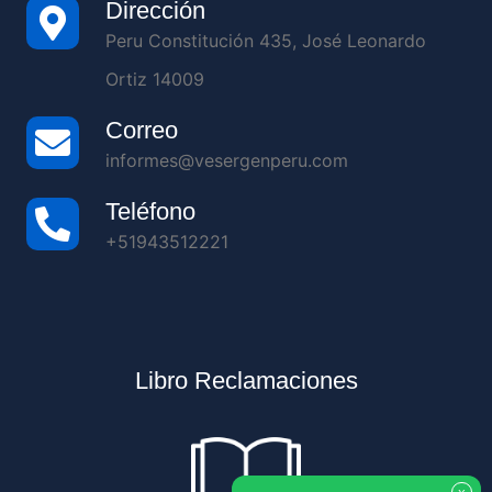
Dirección
Peru Constitución 435, José Leonardo
Ortiz 14009
Correo
informes@vesergenperu.com
Teléfono
+51943512221
Libro Reclamaciones