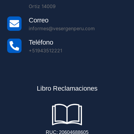
Ortiz 14009
Correo
informes@vesergenperu.com
Teléfono
+51943512221
Libro Reclamaciones
RUC: 20604688605